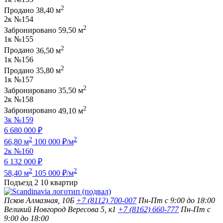
2
Продано
38,40 м
2к
№154
2
Забронировано
59,50 м
1к
№155
2
Продано
36,50 м
1к
№156
2
Продано
35,80 м
1к
№157
2
Забронировано
35,50 м
2к
№158
2
Забронировано
49,10 м
3к
№159
6 680 000 ₽
2
2
66,80 м
100 000 ₽/м
2к
№160
6 132 000 ₽
2
2
58,40 м
105 000 ₽/м
Подъезд 2
10 квартир
Псков
Алмазная, 10Б
+7 (8112) 700-007
Пн-Пт с 9:00 до 18:00
Великий Новгород
Вересова 5, к1
+7 (8162) 660-777
Пн-Пт с
9:00 до 18:00