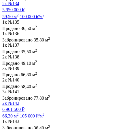
2к
№134
5 950 000 ₽
2
2
59,50 м
100 000 ₽/м
1к
№135
2
Продано
36,50 м
1к
№136
2
Забронировано
35,80 м
1к
№137
2
Продано
35,50 м
2к
№138
2
Продано
49,10 м
3к
№139
2
Продано
66,80 м
2к
№140
2
Продано
58,40 м
3к
№141
2
Забронировано
77,80 м
2к
№142
6 961 500 ₽
2
2
66,30 м
105 000 ₽/м
1к
№143
2
Забронировано
38,40 м