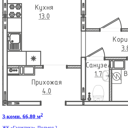
2
3-комн. 66,80 м
ЖК «Галактика», Подъезд 2