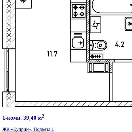
2
1-комн. 39,40 м
ЖК «Куприн», Подъезд 1