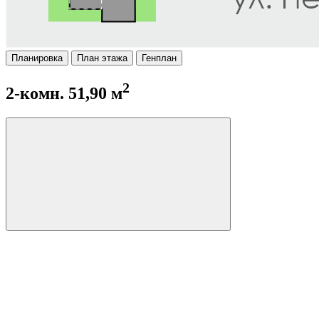
Планировка
План этажа
Генплан
2
2-комн. 51,90 м