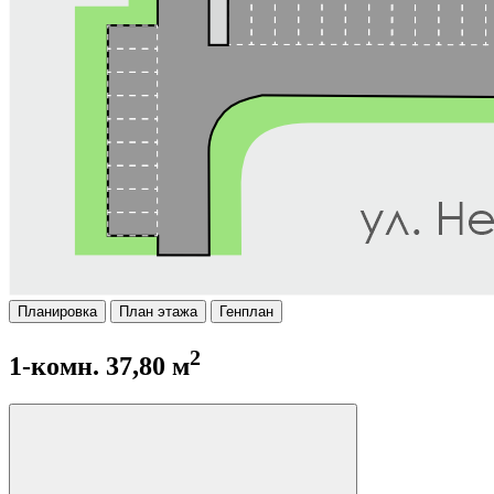
Планировка
План этажа
Генплан
2
1-комн. 37,80 м