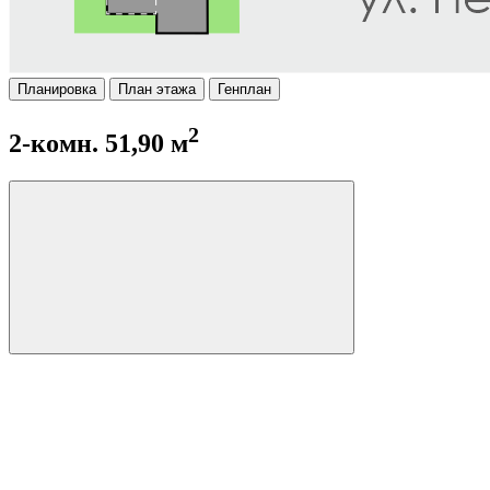
Планировка
План этажа
Генплан
2
2-комн. 51,90 м