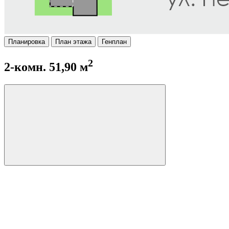
Планировка
План этажа
Генплан
2
2-комн. 51,90 м