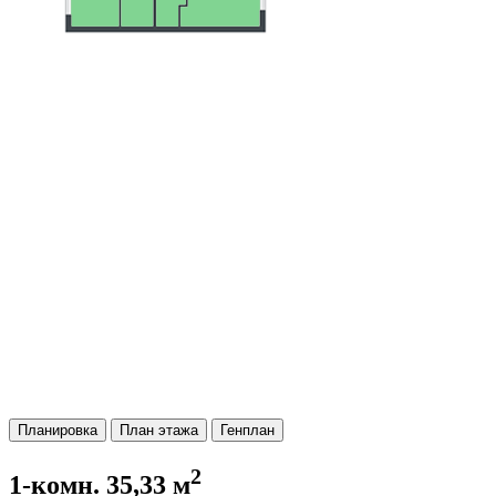
Планировка
План этажа
Генплан
2
1-комн. 35,33 м